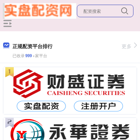
正规配资平台排行
更多
已收录
999
+家平台