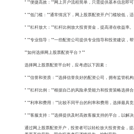
* **便捷高效：**网上开户流程简单，只需提供基本信息即
* **低门槛：**通常情况下，网上股票配资开户门槛较低
* **杠杆放大：**杠杆比例放大投资资金，提高潜在收益率。
* **专业指导：**一些配资公司提供专业指导和投资建议
**如何选择网上股票配资平台？**
选择网上股票配资平台时，应考虑以下因素：
* **信誉和资质：**选择信誉良好的配资公司，拥有监管机
* **杠杆比例：**根据自己的风险承受能力和投资策略选择
* **利率和费用：**比较不同平台的利率和费用，选择最具
* **客服支持：**选择提供及时高效客服支持的平台，以解
通过网上股票配资开户，投资者可以轻松放大投资资金，提
着更高的风险，因此投资者应谨慎操作，控制风险。