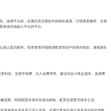
失。选择平台前，应测试其交易软件的响应速度、行情更新频率、交易
香港或内地核心节点的平台。
止损止盈功能等。投资者需仔细阅读配资协议中的风控条款，避免因杠
出配资利息、交易手续费、出入金费用等。建议综合计算总成本，选择费
平台都涉嫌违规，恒指期货本身存在波动风险，配资交易更无保本之说。
易系统，投资者资金并未真正进入市场。可通过查询交易记录是否与恒生指数