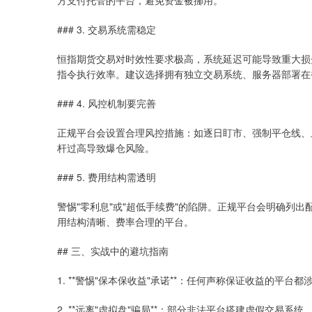
方支付托管的平台，避免资金被挪用。
### 3. 交易系统需稳定
恒指期货交易对时效性要求极高，系统延迟可能导致重大损
指令执行效率。建议选择拥有独立交易系统、服务器部署在
### 4. 风控机制要完善
正规平台会设置合理风控措施：如逐日盯市、强制平仓线、
杆过高导致爆仓风险。
### 5. 费用结构需透明
警惕"零利息"或"超低手续费"的陷阱。正规平台会明确列
用结构清晰、费率合理的平台。
## 三、实战中的避坑指南
1. **警惕"保本保收益"承诺**：任何声称保证收益的
2. **远离"虚拟盘"骗局**：部分非法平台搭建虚假交