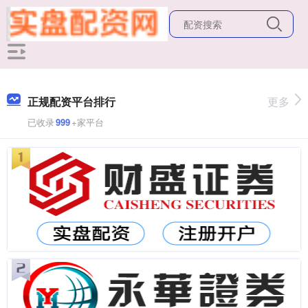
正规配资平台排行
更多
已收录
999
+家平台