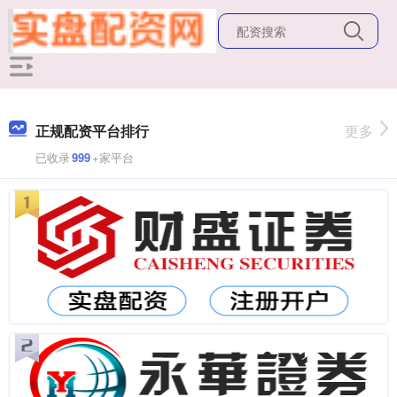
正规配资平台排行
更多
已收录
999
+家平台