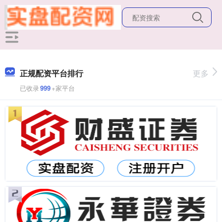
正规配资平台排行
更多
已收录
999
+家平台