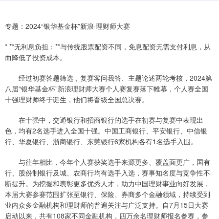
专题：2024“银华基金杯”新浪·理财师大赛
* **无利息负担：**与传统股票配资不同，免息配资无需支付利息，从
而降低了投资成本。
经过初赛答题筛选，复赛客问我答、主题论述两轮考核，2024第
八届“银华基金杯”新浪理财师大赛个人赛复赛落下帷幕，个人赛全国
十强理财师终于诞生，他们将晋级全国总决赛。
在十强中，交通银行和招商银行的选手在初赛与复赛中表现出
色，均有2名选手进入全国十强。中国工商银行、平安银行、中信银
行、华夏银行、浙商银行、东莞银行6家机构各有1名选手入围。
与往年相比，今年个人赛获奖选手来源更多、覆盖面更广，国有
行、股份制银行及城、农商行均有选手入选，赛事知名度与竞争性不
断提升。为挖掘和表彰更多优秀人才，助力中国理财事业向好发展，
本届大赛参赛范围扩张至银行、保险、券商多个金融领域，持续受到
业内众多金融机构和理财师的普遍关注与广泛支持。自7月15日大赛
启动以来，共有108家不同金融机构，四万余名理财师报名参赛，参