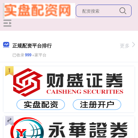
正规配资平台排行
更多
已收录
999
+家平台