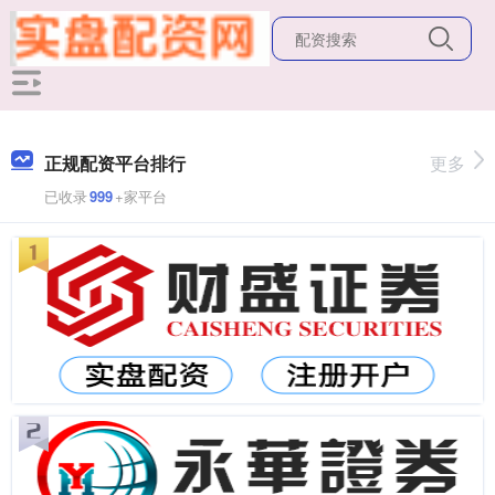
正规配资平台排行
更多
已收录
999
+家平台