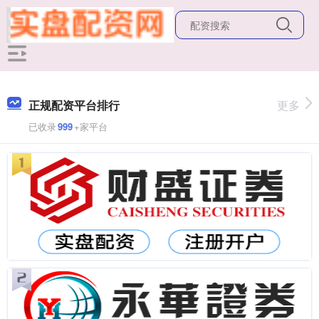
正规配资平台排行
更多
已收录
999
+家平台