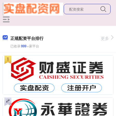
正规配资平台排行
更多
已收录
999
+家平台