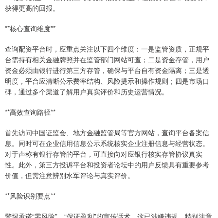
获得更高的回报。
**核心查询维度**
查询配资平台时，应重点关注以下四个维度：一是监管资质，正规平
台需持有相关金融牌照并在监管部门网站可查；二是资金存管，用户
资金必须由银行进行第三方存管，确保与平台自有资金隔离；三是透
明度，平台应清晰公示费率结构、风险提示和操作规则；四是市场口
碑，通过多个渠道了解用户真实评价和历史运营情况。
**高效查询路径**
首先访问中国证监会、地方金融监管局等官方网站，查询平台备案信
息。同时可在企业信用信息公示系统核实企业注册信息与经营状态。
对于声称有银行存管的平台，可直接向对应银行核实存管协议真实
性。此外，第三方投诉平台和投资者论坛中的用户反馈具有重要参考
价值，但需注意辨别水军评论与真实评价。
**风险识别要点**
警惕承诺“零风险”、“保证盈利”的宣传话术，这已涉嫌违规。特别注意