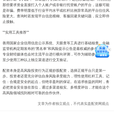
那些要求资金直接打入个人账户或非银行托管账户的平台，这极可能
是诈骗。费率明显低于行业平均水平或杠杆比例异常高的平台往往风
险更大。查询时若发现平台信息模糊、客服回避关键问题，应立即停
止接触。
**实用工具推荐**
善用国家企业信用信息公示系统、天眼查等工具进行基础核查。金融
监管机构定期发布的“黑名单”和风险提示公告是最权威的参考。一些
专业财经媒体也会对主流平台进行横向评测，可作为辅助参考。建议
至少使用三种以上独立渠道进行交叉验证。
配资本身是高风险投资行为正规炒股配资，选择正规平台只是第一
步。投资者还需充分评估自身风险承受能力，理性使用杠杆工具。记
住：合规是安全的起点，但绝非盈利的保证。在追求收益的同时，务
必把资金安全放在首位，通过多渠道核实、多维度评估，才能在这个
高风险领域找到相对可靠的合作伙伴。
文章为作者独立观点，不代表实盘配资网观点