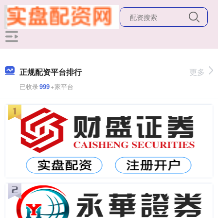
正规配资平台排行
更多
已收录
999
+家平台