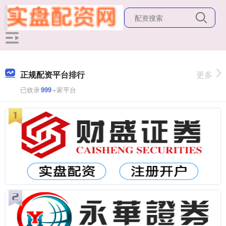
正规配资平台排行
更多
已收录
999
+家平台