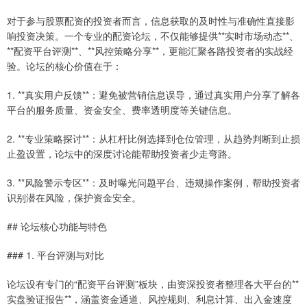
对于参与股票配资的投资者而言，信息获取的及时性与准确性直接影
响投资决策。一个专业的配资论坛，不仅能够提供**实时市场动态**、
**配资平台评测**、**风控策略分享**，更能汇聚各路投资者的实战经
验。论坛的核心价值在于：
1. **真实用户反馈**：避免被营销信息误导，通过真实用户分享了解各
平台的服务质量、资金安全、费率透明度等关键信息。
2. **专业策略探讨**：从杠杆比例选择到仓位管理，从趋势判断到止损
止盈设置，论坛中的深度讨论能帮助投资者少走弯路。
3. **风险警示专区**：及时曝光问题平台、违规操作案例，帮助投资者
识别潜在风险，保护资金安全。
## 论坛核心功能与特色
### 1. 平台评测与对比
论坛设有专门的“配资平台评测”板块，由资深投资者整理各大平台的**
实盘验证报告**，涵盖资金通道、风控规则、利息计算、出入金速度