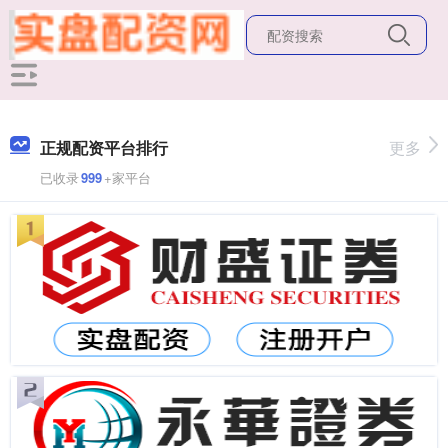
正规配资平台排行
更多
已收录
999
+家平台