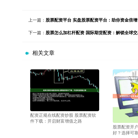
上一篇：
股票配资平台 实盘股票配资平台：助你资金倍
下一篇：
股票怎么加杠杆配资 国际期货配资：解锁全球
相关文章
配资正规在线配资炒股 股票配资软
件下载：开启财富增值之路
股票配资开户
好？选择可