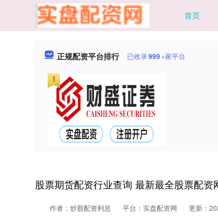
首页
正规配资平台排行
已收录
999
+家平台
股票期货配资行业查询 最新最全股票配资
作者：炒股配资利息
平台：实盘配资网
更新：2025