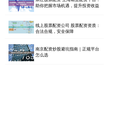
助你把握市场机遇，提升投资收益
线上股票配资公司 股票配资资质：
合法合规，安全保障
南京配资炒股避坑指南｜正规平台
怎么选