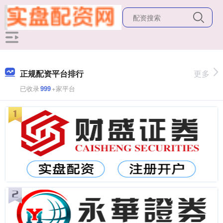
正规配资平台排行
更多
已收录
999
+家平台