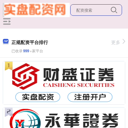
正规配资平台排行
更多
已收录
999
+家平台