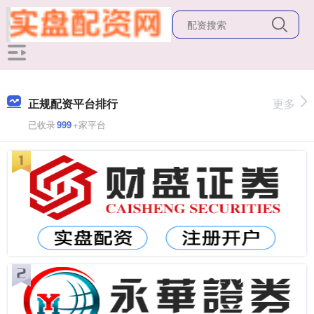
正规配资平台排行
更多
已收录
999
+家平台