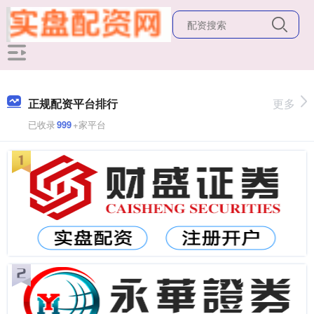
正规配资平台排行
更多
已收录
999
+家平台