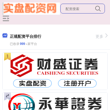
正规配资平台排行
更多
已收录
999
+家平台