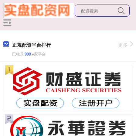
正规配资平台排行
更多
已收录
999
+家平台