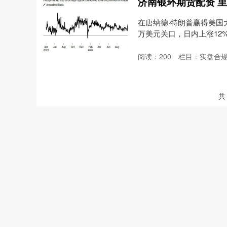
在唐纳德·特朗普赢得美国
万美元关口，日内上涨12%;
阅读：
200
栏目：
实盘合
共