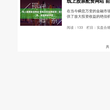
在当今瞬息万变的金融市
供了放大投资收益的绝佳
如，....
阅读：
133
栏目：
实盘合
共