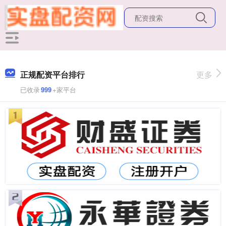
正规配资平台排行
更多
已收录
999
+家平台