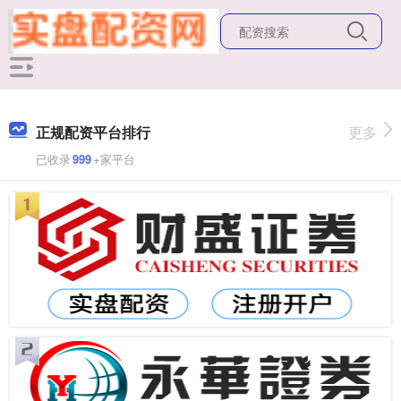
正规配资平台排行
更多
已收录
999
+家平台