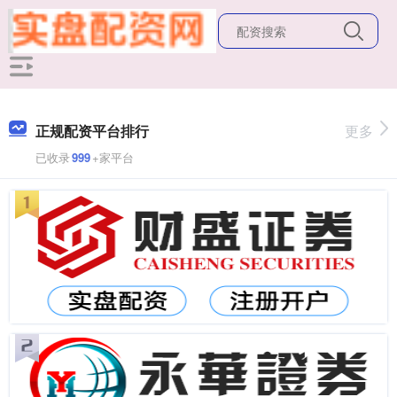
正规配资平台排行
更多
已收录
999
+家平台