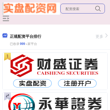
正规配资平台排行
更多
已收录
999
+家平台