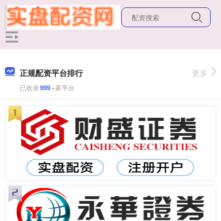
正规配资平台排行
更多
已收录
999
+家平台