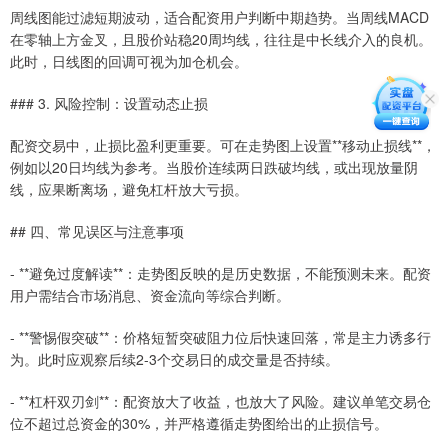
周线图能过滤短期波动，适合配资用户判断中期趋势。当周线MACD
在零轴上方金叉，且股价站稳20周均线，往往是中长线介入的良机。
此时，日线图的回调可视为加仓机会。
### 3. 风险控制：设置动态止损
配资交易中，止损比盈利更重要。可在走势图上设置**移动止损线**，
例如以20日均线为参考。当股价连续两日跌破均线，或出现放量阴
线，应果断离场，避免杠杆放大亏损。
## 四、常见误区与注意事项
- **避免过度解读**：走势图反映的是历史数据，不能预测未来。配资
用户需结合市场消息、资金流向等综合判断。
- **警惕假突破**：价格短暂突破阻力位后快速回落，常是主力诱多行
为。此时应观察后续2-3个交易日的成交量是否持续。
- **杠杆双刃剑**：配资放大了收益，也放大了风险。建议单笔交易仓
位不超过总资金的30%，并严格遵循走势图给出的止损信号。