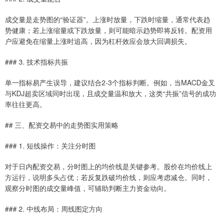
成交量是走势图的“验证器”。上涨时放量，下跌时缩量，通常代表趋
势健康；若上涨缩量或下跌放量，则可能暗示趋势即将反转。配资用
户应避免在缩量上涨时追高，因为杠杆效应会放大回调损失。
### 3. 技术指标共振
单一指标易产生误导，建议结合2-3个指标判断。例如，当MACD金叉
与KDJ超卖区域同时出现，且成交量温和放大，这类“共振”信号的成功
率往往更高。
## 三、配资交易中的走势图实用策略
### 1. 短线操作：关注分时图
对于日内配资交易，分时图上的均价线是关键参考。股价在均价线上
方运行，说明多头占优；若反复跌破均价线，则应考虑减仓。同时，
观察分时图的成交量峰值，可辅助判断主力资金动向。
### 2. 中线布局：周线图定方向