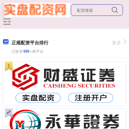
正规配资平台排行
更多
已收录
999
+家平台