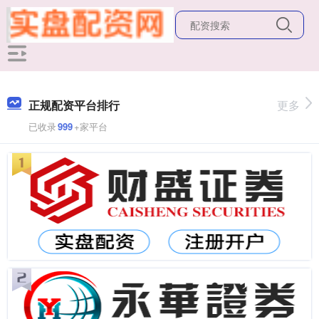
正规配资平台排行
更多
已收录
999
+家平台